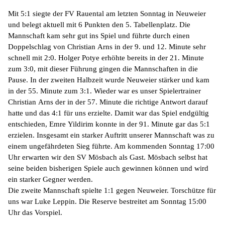
Mit 5:1 siegte der FV Rauental am letzten Sonntag in Neuweier
und belegt aktuell mit 6 Punkten den 5. Tabellenplatz. Die
Mannschaft kam sehr gut ins Spiel und führte durch einen
Doppelschlag von Christian
Arns
in der 9. und 12. Minute sehr
schnell mit 2:0. Holger
Potye
erhöhte bereits in der 21. Minute
zum 3:0, mit dieser Führung gingen die Mannschaften in die
Pause. In der zweiten Halbzeit wurde Neuweier stärker und kam
in der 55. Minute zum 3:1. Wieder war es unser Spielertrainer
Christian
Arns
der in der 57. Minute die richtige Antwort darauf
hatte und das 4:1 für uns erzielte. Damit war das Spiel endgültig
entschieden,
Emre
Yildirim
konnte in der 91. Minute gar das 5:1
erzielen. Insgesamt ein starker Auftritt unserer Mannschaft was zu
einem ungefährdeten Sieg führte. Am kommenden Sonntag 17:00
Uhr erwarten wir den SV
Mösbach
als Gast.
Mösbach
selbst hat
seine beiden bisherigen Spiele auch gewinnen können und wird
ein starker Gegner werden.
Die zweite Mannschaft spielte 1:1 gegen Neuweier. Torschütze für
uns war Luke
Leppin
. Die Reserve bestreitet am Sonntag 15:00
Uhr das Vorspiel.