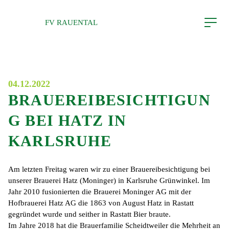
Direkt zum Inhalt wechseln
FV RAUENTAL
SATZUNG
IMPRESSUM
DATENSCHUTZ
04.12.2022
BRAUEREIBESICHTIGUN
G BEI HATZ IN
KARLSRUHE
Am letzten Freitag waren wir zu einer Brauereibesichtigung bei
unserer Brauerei Hatz (Moninger) in Karlsruhe Grünwinkel. Im
Jahr 2010 fusionierten die Brauerei Moninger AG mit der
Hofbrauerei Hatz AG die 1863 von August Hatz in Rastatt
gegründet wurde und seither in Rastatt Bier braute.
Im Jahre 2018 hat die
Brauerfamilie
Scheidtweiler
die Mehrheit an