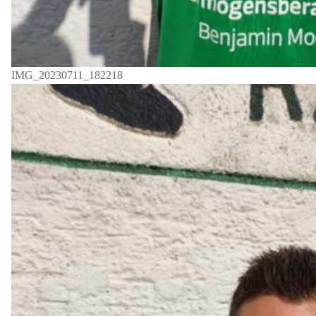
IMG_20230711_182218