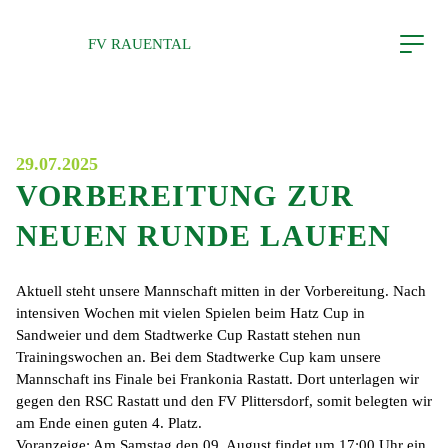
Direkt zum Inhalt wechseln
FV RAUENTAL
SATZUNG
IMPRESSUM
DATENSCHUTZ
29.07.2025
VORBEREITUNG ZUR
NEUEN RUNDE LAUFEN
Aktuell steht unsere Mannschaft mitten in der Vorbereitung. Nach
intensiven Wochen mit vielen Spielen beim Hatz Cup in
Sandweier und dem Stadtwerke Cup Rastatt stehen nun
Trainingswochen an. Bei dem Stadtwerke Cup kam unsere
Mannschaft ins Finale bei Frankonia Rastatt. Dort unterlagen wir
gegen den
RSC
Rastatt und den FV Plittersdorf, somit belegten wir
am Ende einen guten 4. Platz.
Voranzeige: Am Samstag den 09. August findet um 17:00 Uhr ein